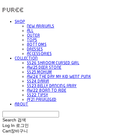
PUREE 퓨레
SHOP
NEW ARRIVALS
ALL
OUTER
TOPS
BOTTOMS
DRESSES
ACCESSORIES
COLLECTION
SS26 SHROOM CURSED GIRL
AW25 DEER STONE
SS25 MOHUM
AW24 THE DAY MY KID WENT PUNK
SS24 DARIA
SS23 BELLY DANCING FAIRY
AW22 BORN TO RIDE
SS22 TIPSY
PF21 PRIVILEGED
ABOUT
Search
검색
Log In
로그인
Cart
장바구니