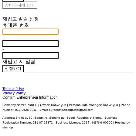
장바구니에 담기
재입고 알림 신청
휴대폰 번호
-
-
재입고 시 알림
신청하기
Terms of Use
Privacy Policy
Confirm Entrepreneur Information
Company Name: PUREE | Owner: Dohye yun | Personal Info Manager: Dohye yun | Phone
Number: 010-9626-0911 | Email: pureeofficialcontact@gmail.com
Address: 3rd floor, 39, Seoun-ro, Seocho-gu, Seoul, Republic of Korea | Business
Registration Number:
231-07-02372
| Business License:
2024-서울강남-00260
| Hosting by
sixshop