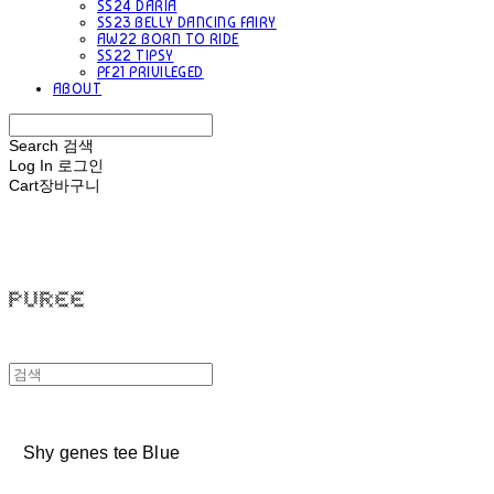
SS24 DARIA
SS23 BELLY DANCING FAIRY
AW22 BORN TO RIDE
SS22 TIPSY
PF21 PRIVILEGED
ABOUT
Search
검색
Log In
로그인
Cart
장바구니
PUREE 퓨레
Shy genes tee Blue