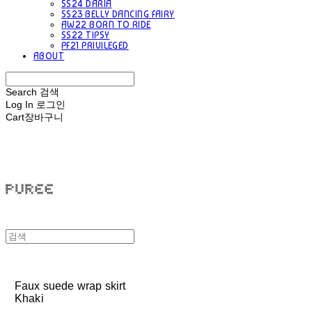
SS24 DARIA
SS23 BELLY DANCING FAIRY
AW22 BORN TO RIDE
SS22 TIPSY
PF21 PRIVILEGED
ABOUT
Search
검색
Log In
로그인
Cart
장바구니
PUREE 퓨레
Faux suede wrap skirt
Khaki