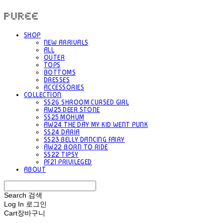
PUREE 퓨레
SHOP
NEW ARRIVALS
ALL
OUTER
TOPS
BOTTOMS
DRESSES
ACCESSORIES
COLLECTION
SS26 SHROOM CURSED GIRL
AW25 DEER STONE
SS25 MOHUM
AW24 THE DAY MY KID WENT PUNK
SS24 DARIA
SS23 BELLY DANCING FAIRY
AW22 BORN TO RIDE
SS22 TIPSY
PF21 PRIVILEGED
ABOUT
Search
검색
Log In
로그인
Cart
장바구니