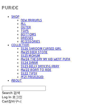
PUREE 퓨레
SHOP
NEW ARRIVALS
ALL
OUTER
TOPS
BOTTOMS
DRESSES
ACCESSORIES
COLLECTION
SS26 SHROOM CURSED GIRL
AW25 DEER STONE
SS25 MOHUM
AW24 THE DAY MY KID WENT PUNK
SS24 DARIA
SS23 BELLY DANCING FAIRY
AW22 BORN TO RIDE
SS22 TIPSY
PF21 PRIVILEGED
ABOUT
Search
검색
Log In
로그인
Cart
장바구니