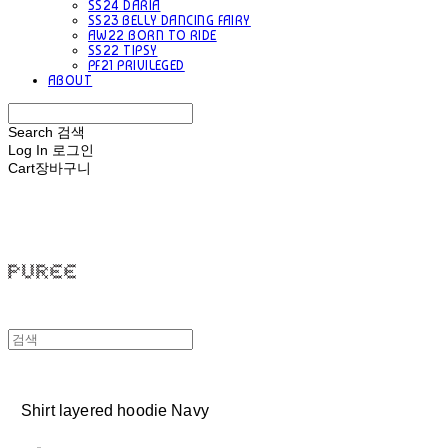
SS24 DARIA
SS23 BELLY DANCING FAIRY
AW22 BORN TO RIDE
SS22 TIPSY
PF21 PRIVILEGED
ABOUT
Search
검색
Log In
로그인
Cart
장바구니
PUREE 퓨레
Shirt layered hoodie Navy