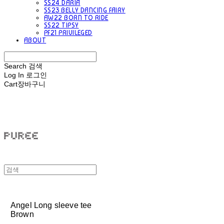
SS24 DARIA
SS23 BELLY DANCING FAIRY
AW22 BORN TO RIDE
SS22 TIPSY
PF21 PRIVILEGED
ABOUT
Search
검색
Log In
로그인
Cart
장바구니
PUREE 퓨레
Angel Long sleeve tee
Brown