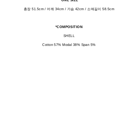
*ONE SIZE
총장 51.5cm / 어깨 34cm / 가슴 42cm / 소매길이 58.5cm
*COMPOSITION
SHELL
Cotton 57% Modal 38% Span 5%