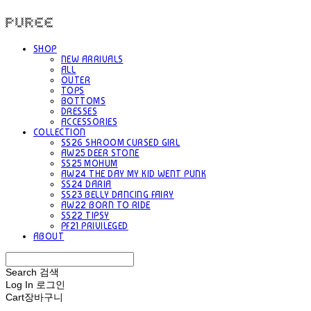
PUREE 퓨레
SHOP
NEW ARRIVALS
ALL
OUTER
TOPS
BOTTOMS
DRESSES
ACCESSORIES
COLLECTION
SS26 SHROOM CURSED GIRL
AW25 DEER STONE
SS25 MOHUM
AW24 THE DAY MY KID WENT PUNK
SS24 DARIA
SS23 BELLY DANCING FAIRY
AW22 BORN TO RIDE
SS22 TIPSY
PF21 PRIVILEGED
ABOUT
Search
검색
Log In
로그인
Cart
장바구니